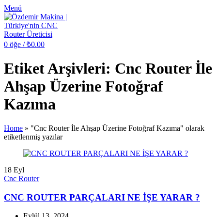
Menü
0
öğe
/
₺
0.00
Etiket Arşivleri: Cnc Router İle
Ahşap Üzerine Fotoğraf
Kazıma
Home
»
"Cnc Router İle Ahşap Üzerine Fotoğraf Kazıma" olarak
etiketlenmiş yazılar
18
Eyl
Cnc Router
CNC ROUTER PARÇALARI NE İŞE YARAR ?
Eylül 13, 2024