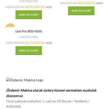
CNC ROUTER
₺
80,000.00
₺
90,000.00
+KDV
₺
290,000.00
₺
300,000.00
+KDV
ADD TO CART
ADD TO CART
-13%
Lion Pro 800×1000
CNC ROUTER
₺
175,000.00
₺
200,000.00
+KDV
ADD TO CART
Özdemir Makina olarak sizlere hizmet vermekten mutluluk
duyuyoruz.
Fevzi çakmak mahallesi 1. cad no:16 Sincan / Yenikent
/
ANKARA