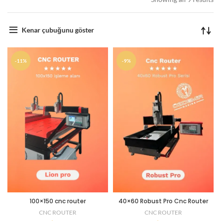
Kenar çubuğunu göster
-11%
-9%
100×150 cnc router
40×60 Robust Pro Cnc Router
CNC ROUTER
CNC ROUTER