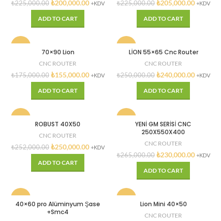
₺
200,000.00
₺
205,000.00
₺
225,000.00
₺
225,000.00
+KDV
+KDV
ADD TO CART
ADD TO CART
-11%
-4%
70×90 Lion
LİON 55×65 Cnc Router
CNC ROUTER
CNC ROUTER
₺
155,000.00
₺
240,000.00
₺
175,000.00
₺
250,000.00
+KDV
+KDV
ADD TO CART
ADD TO CART
-1%
-13%
ROBUST 40X50
YENİ GM SERİSİ CNC
250X550X400
CNC ROUTER
CNC ROUTER
₺
250,000.00
₺
252,000.00
+KDV
₺
230,000.00
₺
265,000.00
+KDV
ADD TO CART
ADD TO CART
-3%
-11%
40×60 pro Alüminyum Şase
Lion Mini 40×50
+Smc4
CNC ROUTER