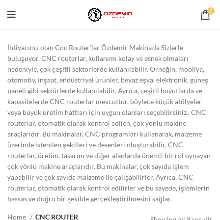
0
İhtiyacınız olan Cnc Router’lar Özdemir Makina’da Sizlerle
buluşuyor. CNC routerlar, kullanımı kolay ve esnek olmaları
nedeniyle, çok çeşitli sektörlerde kullanılabilir. Örneğin, mobilya,
otomotiv, inşaat, endüstriyel ürünler, beyaz eşya, elektronik, güneş
paneli gibi sektörlerde kullanılabilir. Ayrıca, çeşitli boyutlarda ve
kapasitelerde CNC routerlar mevcuttur, böylece küçük atölyeler
veya büyük üretim hattları için uygun olanları seçebilirsiniz.. CNC
routerlar, otomatik olarak kontrol edilen, çok yönlü makine
araçlarıdır. Bu makinalar, CNC programları kullanarak, malzeme
üzerinde istenilen şekilleri ve desenleri oluşturabilir. CNC
routerlar, üretim, tasarım ve diğer alanlarda önemli bir rol oynayan
çok yönlü makine araçlarıdır. Bu makinalar, çok sayıda işlem
yapabilir ve çok sayıda malzeme ile çalışabilirler. Ayrıca, CNC
routerlar, otomatik olarak kontrol edilirler ve bu sayede, işlemlerin
hassas ve doğru bir şekilde gerçekleştirilmesini sağlar.
Home
CNC ROUTER
Showing all 9 results