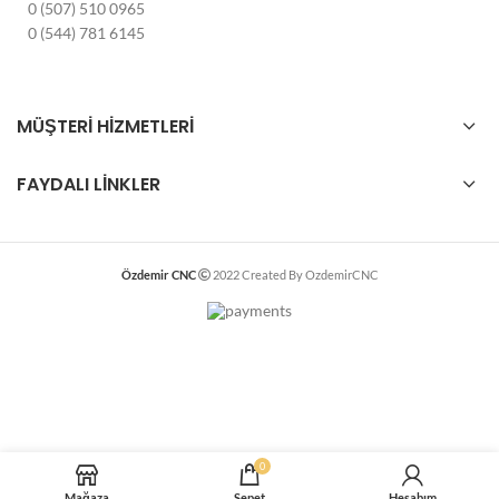
0 (507) 510 0965
0 (544) 781 6145
MÜŞTERI HİZMETLERI
FAYDALI LINKLER
Özdemir CNC
2022 Created By OzdemirCNC
0
Mağaza
Sepet
Hesabım