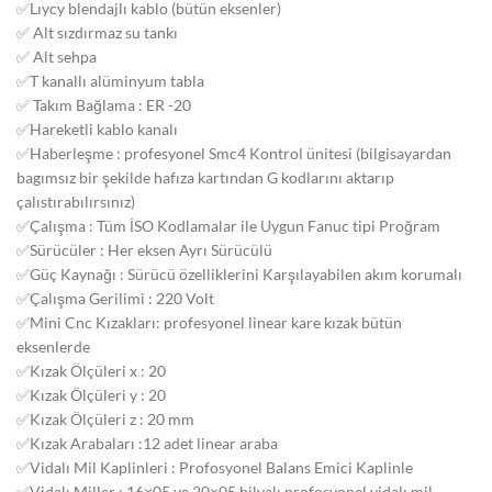
✅Lıycy blendajlı kablo (bütün eksenler)
✅ Alt sızdırmaz su tankı
✅ Alt sehpa
✅T kanallı alüminyum tabla
✅ Takım Bağlama : ER -20
✅Hareketli kablo kanalı
✅Haberleşme : profesyonel Smc4 Kontrol ünitesi (bilgisayardan
bagımsız bir şekilde hafıza kartından G kodlarını aktarıp
çalıstırabılırsınız)
✅Çalışma : Tüm İSO Kodlamalar ile Uygun Fanuc tipi Proğram
✅Sürücüler : Her eksen Ayrı Sürücülü
✅Güç Kaynağı : Sürücü özelliklerini Karşılayabilen akım korumalı
✅Çalışma Gerilimi : 220 Volt
✅Mini Cnc Kızakları: profesyonel linear kare kızak bütün
eksenlerde
✅Kızak Ölçüleri x : 20
✅Kızak Ölçüleri y : 20
✅Kızak Ölçüleri z : 20 mm
✅Kızak Arabaları :12 adet linear araba
✅Vidalı Mil Kaplinleri : Profosyonel Balans Emici Kaplinle
✅Vidalı Miller : 16×05 ve 20×05 bilyalı profosyonel vidalı mil