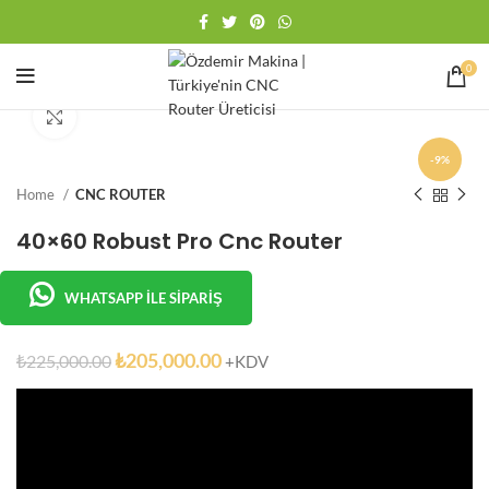
0
Büyütmek için tıklayın
-9%
Home
CNC ROUTER
40×60 Robust Pro Cnc Router
WHATSAPP İLE SIPARIŞ
₺
205,000.00
₺
225,000.00
+KDV