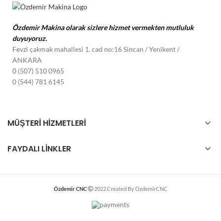
Özdemir Makina olarak sizlere hizmet vermekten mutluluk
duyuyoruz.
Fevzi çakmak mahallesi 1. cad no:16 Sincan / Yenikent
/
ANKARA
0 (507) 510 0965
0 (544) 781 6145
MÜŞTERI HİZMETLERI
FAYDALI LINKLER
Özdemir CNC
2022 Created By OzdemirCNC