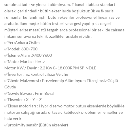
sunulmaktadır ve yine alt alüminyum. T kanallı tablası standart
olarak içerisindedir bütün eksenlerde boşluksuz Bk ve fk serisi
rulmanlar kullanılmıştır bütün eksenler profesyonel linear ray ve
araba kullanılmıştır bütün testleri ve argesi yapılıp siz degerli
müşterilerize masaüstü tezgahlarda professionel bir sekılde calısma
imkanı sunuyoruz teknik özellikler asıdakı gibidir.
✅Yer:Ankara Ostim
✅Model: 600×700
✅İşleme Alanı :X400 Y600
✅Motor Marka : Hertz
Motor KW / Devir : 2.2 Kw 0~18.000RPM SPİNDLE
✅İnvertör :hız kontrol cihazı Veiche
✅Gövde Malzemesi : Frezelenmiş Alüminyum Titreşimsiz Güçlü
Gövde
✅Gövde Boyası : Fırın Boyalı
✅Eksenler : X – Y – Z
✅Eksen motorları : Hybrid servo motor butun eksenlerde böylelikle
motorun çalıştığı sırada ortaya çıkabilecek problemleri engeller ve
hata verir
✅proximity sensör (Bütün eksenler)