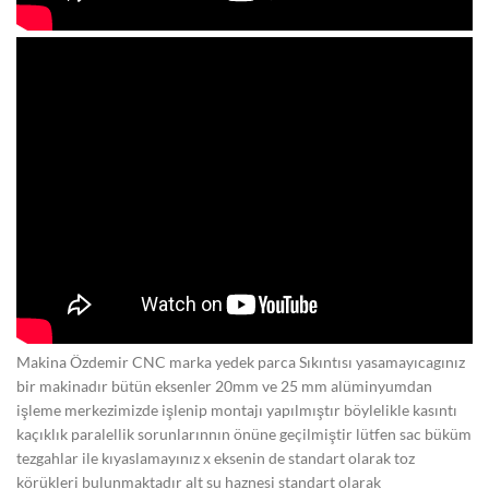
Makina Özdemir CNC marka yedek parca Sıkıntısı yasamayıcagınız
bir makinadır bütün eksenler 20mm ve 25 mm alüminyumdan
işleme merkezimizde işlenip montajı yapılmıştır böylelikle kasıntı
kaçıklık paralellik sorunlarınnın önüne geçilmiştir lütfen sac büküm
tezgahlar ile kıyaslamayınız x eksenin de standart olarak toz
körükleri bulunmaktadır alt su haznesi standart olarak