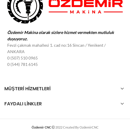
Özdemir Makina olarak sizlere hizmet vermekten mutluluk
duyuyoruz.
Fevzi çakmak mahallesi 1. cad no:16 Sincan / Yenikent
/
ANKARA
0 (507) 510 0965
0 (544) 781 6145
MÜŞTERI HİZMETLERI
FAYDALI LINKLER
Özdemir CNC
2022 Created By OzdemirCNC