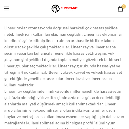
0
Lineer raylar otomasyonda doğrusal hareketi çok hassas şekilde
iletebilmek için kullanılan ekipman çeşitidir. Lineer ray ekipmanları
kendine özgü üretilmiş lineer rulman arabası ile birlikte takım
oluşturacak şekilde çalışmaktadırlar. Lineer ray ve lineer araba
seçimi yaparken kullanıcılar genellikle hassasiyet,titreşim, yük
,dayanım gibi şekilleri dışında toplam maliyet gözeterek farklı seri
lineer gruplar seçmektedirler. Lineer ray gurubunda hassasiyet ve
titreşimi 4 noktadan sabitleyen yüksek kuvvet ve yüksek hassasiyet
gerektiğinde genellikle tasarıcılar lineer kızak ve lineer araba
kullanılmaktadır.
Lineer ray çeşitlerinden indiksiyonlu miller genellikle hassasiyetin
çok fazla olmadığı yük ve titreşimin azda olsa göz ardı edilebildiği
alanlarda maliyeti düşürmek amaçlı kullanılmaktadırlar. Lineer
grup ailesinin en ekonomik serisi olan indiksiyonlu miller uzun
boylar ve metrajlarda kullanılması esnemeler yaptığı için daha uzun
metrajlarda kullanılabilmesi adına bir sigma profil “alüminyum