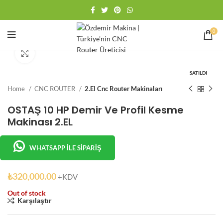
0
Büyütmek için tıklayın
SATILDI
Home
CNC ROUTER
2.El Cnc Router Makinaları
OSTAŞ 10 HP Demir Ve Profil Kesme
Makinası 2.EL
WHATSAPP İLE SIPARIŞ
₺
320,000.00
+KDV
Out of stock
Karşılaştır