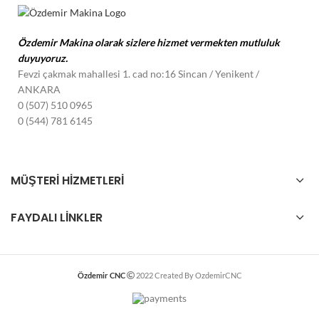
Özdemir Makina olarak sizlere hizmet vermekten mutluluk
duyuyoruz.
Fevzi çakmak mahallesi 1. cad no:16 Sincan / Yenikent
/
ANKARA
0 (507) 510 0965
0 (544) 781 6145
MÜŞTERI HİZMETLERI
FAYDALI LINKLER
Özdemir CNC
2022 Created By OzdemirCNC